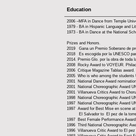
Education
2006 –MFA in Dance from Temple Unive
1979 - BA in Hispanic Language and Li
1973 - BA in Dance at the National Sch
Prizes and Honors.
2019 Gana un Premio Soberano de pro
2018 Es escogida por la UNESCO para e
2014. Premio Glo. por la obra de toda 
2008 Rocky Award to VOYEUR. Philad
2006 Critique Magazine Tablas award.
2005 Who is who among the students
2001 National Dance Award nominatio
2001 National Choreographic Award 
2001 Villanueva Critics Award to Chor
1998 National Choreographic Award U
1997 National Choreographic Award UNE
1997 Award for Best Mise en scene at 
El Salvador to El pez de la torre n
1997 Best Female Performance Award at
1996 Third National Choreographic Aw
1996 Villanueva Critic Award to El pez d
1993 Villanueva Critic Award to Fast 