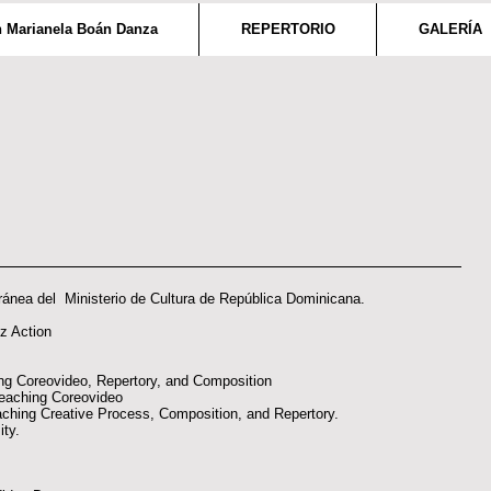
 Marianela Boán Danza
REPERTORIO
GALERÍA
nea del Ministerio de Cultura de República Dominicana.
z Action
hing Coreovideo, Repertory, and Composition
 teaching Coreovideo
aching Creative Process, Composition, and Repertory.
ty.
.
l