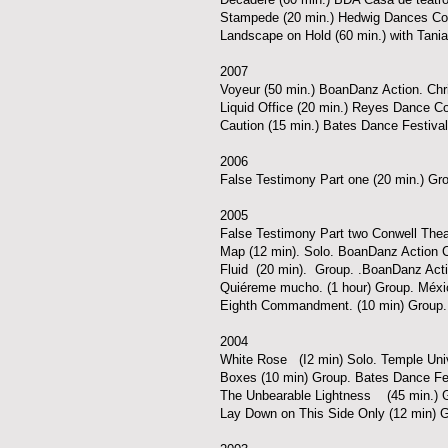
Stampede (20 min.) Hedwig Dances C
Landscape on Hold (60 min.) with Tania
2007
Voyeur (50 min.) BoanDanz Action. Chri
Liquid Office (20 min.) Reyes Dance C
Caution (15 min.) Bates Dance Festival
2006
False Testimony Part one (20 min.) Gr
2005
False Testimony Part two Conwell Thea
Map (12 min). Solo. BoanDanz Action Co
Fluid (20 min). Group. .BoanDanz Actio
Quiéreme mucho. (1 hour) Group. Méxi
Eighth Commandment. (10 min) Group. 
2004
White Rose (I2 min) Solo. Temple Unive
Boxes (10 min) Group. Bates Danc
The Unbearable Lightness (45 min.) 
Lay Down on This Side Only (12 min) 