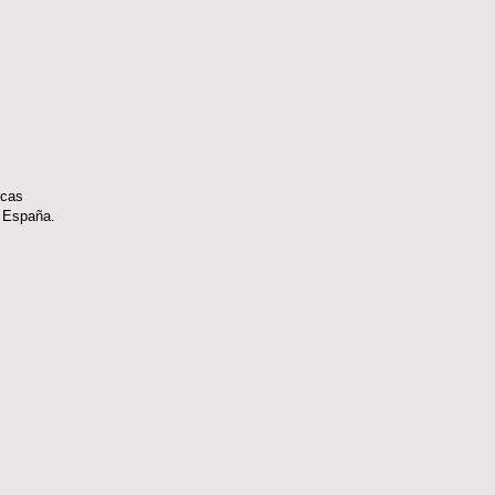
icas
, España.