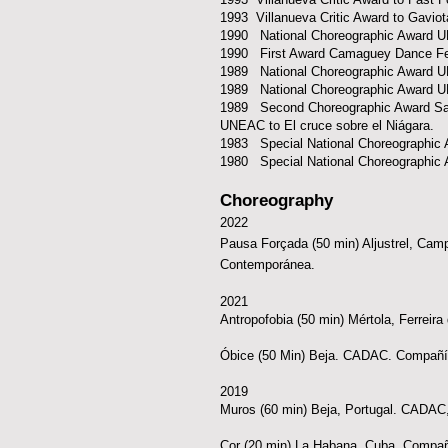
1993 Villanueva Critic Award to Gaviota
1990 National Choreographic Award 
1990 First Award Camaguey Dance Fes
1989 National Choreographic Award U
1989 National Choreographic Award UN
1989 Second Choreographic Award Sai
UNEAC to El cruce sobre el Niágara.
1983 Special National Choreographic
1980 Special National Choreographic
Choreography
2022
Pausa Forçada (50 min) Aljustrel, Ca
Contemporánea.
2021
Antropofobia (50 min) Mértola, Ferreir
Óbice (50 Min) Beja. CADAC. Compañí
2019
Muros (60 min) Beja, Portugal. CADAC
Cor (20 min) La Habana, Cuba. Compañ