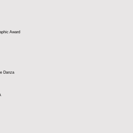
aphic Award
de Danza
A