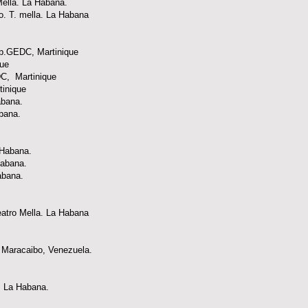
. T. Mella. La Habana.
o. T. mella. La Habana
up.GEDC, Martinique
que
C, Martinique
tinique
Habana.
bana.
La Habana.
Habana.
Habana.
eatro Mella. La Habana
 Maracaibo, Venezuela.
a. La Habana.