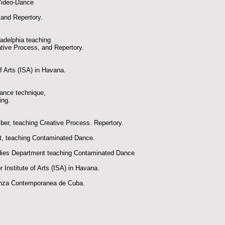
 Video-Dance
and Repertory.
iladelphia teaching
ative Process, and Repertory.
 of Arts (ISA) in Havana.
ance technique,
ing.
Member, teaching Creative Process. Repertory.
st, teaching Contaminated Dance.
dies Department teaching Contaminated Dance
 Institute of Arts (ISA) in Havana.
anza Contemporanea de Cuba.