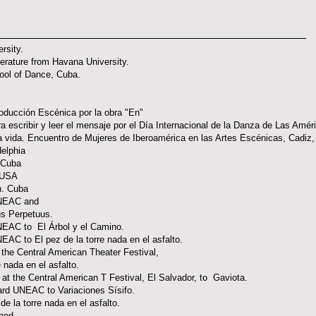
rsity.
terature from Havana University.
ool of Dance, Cuba.
ducción Escénica por la obra "En"
scribir y leer el mensaje por el Día Internacional de la Danza de Las Amér
la vida. Encuentro de Mujeres de Iberoamérica en las Artes Escénicas, Cadiz
elphia
 Cuba
 USA
n. Cuba
UNEAC and
us Perpetuus.
NEAC to El Árbol y el Camino.
AC to El pez de la torre nada en el asfalto.
the Central American Theater Festival,
ada en el asfalto.
 the Central American T Festival, El Salvador, to Gaviota.
ard UNEAC to Variaciones Sísifo.
e la torre nada en el asfalto.
Food.