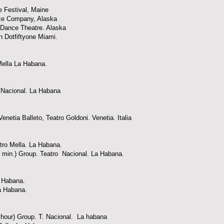
 Festival, Maine
ance Company, Alaska
aska Dance Theatre. Alaska
n Dotfiftyone Miami.
Mella La Habana.
 Nacional. La Habana
Venetia Balleto, Teatro Goldoni. Venetia. Italia
atro Mella. La Habana.
75 min.) Group. Teatro Nacional. La Habana.
a Habana.
La Habana.
1 hour) Group. T. Nacional. La habana