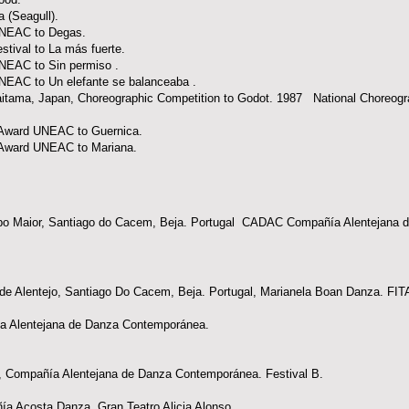
 (Seagull).
UNEAC to Degas.
tival to La más fuerte.
NEAC to Sin permiso .
EAC to Un elefante se balanceaba .
tama, Japan, Choreographic Competition to Godot. 1987 National Choreogr
 Award UNEAC to Guernica.
 Award UNEAC to Mariana.
mpo Maior, Santiago do Cacem, Beja. Portugal CADAC Compañía Alentejana 
a de Alentejo, Santiago Do Cacem, Beja. Portugal, Marianela Boan Danza. FIT
a Alentejana de Danza Contemporánea.
, Compañía Alentejana de Danza Contemporánea. Festival B.
ía Acosta Danza. Gran Teatro Alicia Alonso