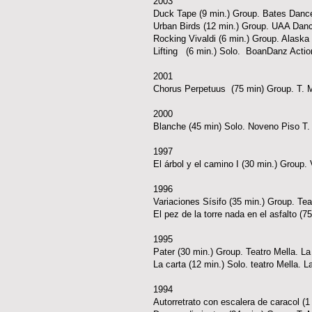
2003
Duck Tape (9 min.) Group. Bates Dance
Urban Birds (12 min.) Group. UAA D
Rocking Vivaldi (6 min.) Group. Al
Lifting (6 min.) Solo. BoanDanz Actio
2001
Chorus Perpetuus (75 min) Group. T. 
2000
Blanche (45 min) Solo. Noveno Piso T.
1997
El árbol y el camino I (30 min.) Group. 
1996
Variaciones Sísifo (35 min.) Group. Te
El pez de la torre nada en el asfalto (
1995
Pater (30 min.) Group. Teatro Mella. L
La carta (12 min.) Solo. teatro Mella. 
1994
Autorretrato con escalera de caracol (