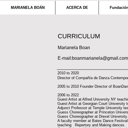
MARIANELA BOÁN
ACERCA DE
Fundación
CURRICULUM
Marianela Boan
E-mail:
boanmarianela@gmail.com
2010 to 2020
Director of Compañía de Danza Contemporá
2005 to 2010 Founder Director of BoanDan
2006 to 2022
Guest Artist at Alfred University NY teac
Guest Artist at Georgian Court University
Adjunct Professor at Temple University te
Guess Choreographer at Princeton Universi
Guess Choreographer at Drexel University
A faculty member at Bates Dance Festiva
teaching Repertory and Making dances.