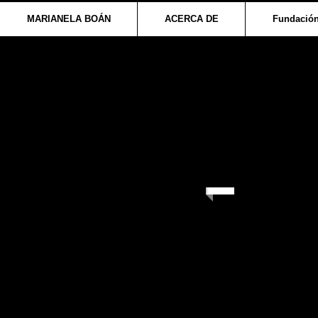
MARIANELA BOÁN
ACERCA DE
Fundación
SALONES ABIERT
La CNDC convoca a 
observa sesiones de
incorporarse e inter
sensibilidad. Cada 
saltar al escenario y