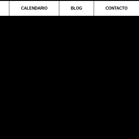
CALENDARIO
BLOG
CONTACTO
anza o no,
ina por
s capacidades y
rones se atreven a