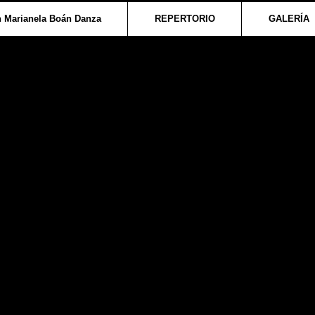
 Marianela Boán Danza
REPERTORIO
GALERÍA
OS
SALONES ABIERTOS en los que el público, conocedor de la d
 improvisación ejecutadas por miembros de la compañía, y term
actuar con ellos; en un fascinante descubrimiento de sus propia
salón abierto atrae más espectadores; cada vez más jóvenes va
 liberarse de sus miedos.